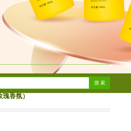
搜 索
（玫瑰香氛）